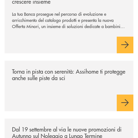
crescere insieme
La tua Banca prosegue nel percorso di evoluzione e
arricchimento del catalogo prodotti e presenta la nuova
Offerta Minori, un insieme di soluzioni dedicate a bambini e
ragazzi da 0 a 18 anni, pensate per supportarli nello
sviluppo di una relazione consapevole con il denaro, sempre
con la guida dei genitori e della banca.
/news/torna-in-pista-con-serenita-assihome-ti-protegge-anche-sulle-pist
Torna in pista con serenità: Assihome ti protegge
anche sulle piste da sci
/news/al-via-le-nuove-promozioni-di-autunno-sul-noleggio-a-lungo-ter
Dal 19 settembre al via le nuove promozioni di
Autunno sul Noleggio a Lungo Termine