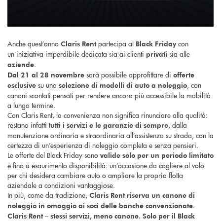
Anche quest’anno
partecipa al
con
Claris Rent
Black Friday
un’iniziativa imperdibile dedicata sia ai clienti
sia alle
privati
.
aziende
sarà possibile approfittare di
Dal 21 al 28 novembre
offerte
su una
, con
esclusive
selezione di modelli di auto a noleggio
canoni scontati pensati per rendere ancora più accessibile la mobilità
a lungo termine.
Con Claris Rent, la convenienza non significa rinunciare alla qualità:
restano infatti t
, dalla
utti i servizi e le garanzie di sempre
manutenzione ordinaria e straordinaria all’assistenza su strada, con la
certezza di un’esperienza di noleggio completa e senza pensieri.
Le offerte del Black Friday sono
valide solo per un periodo limitato
e fino a esaurimento disponibilità: un’occasione da cogliere al volo
per chi desidera cambiare auto o ampliare la propria flotta
aziendale a condizioni vantaggiose.
In più, come da tradizione,
Claris Rent riserva un canone di
.
noleggio in omaggio ai soci delle banche convenzionate
Claris Rent – stessi servizi, meno canone. Solo per il Black