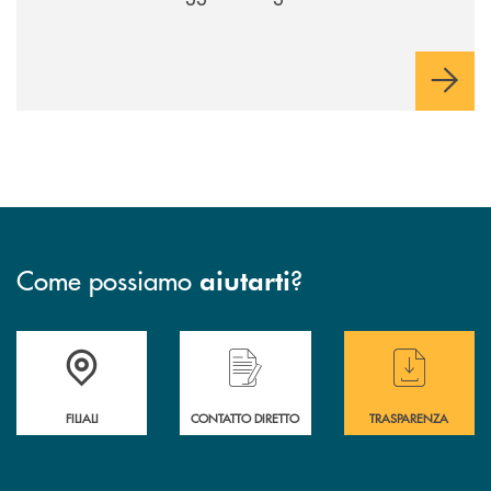
Come possiamo
?
aiutarti
Trova la filiale più vicina a te
Hai bisogno di &nbsp; assistenza &nbsp; imm
Hai bisogno di alcun
FILIALI
CONTATTO DIRETTO
TRASPARENZA