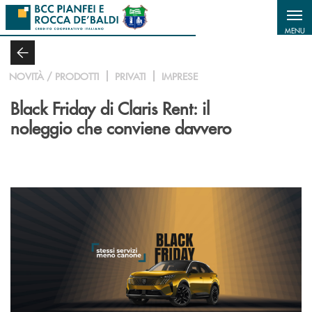
Salta al contenuto principale
MENU
NOVITÀ / PRODOTTI
PRIVATI
IMPRESE
Black Friday di Claris Rent: il
noleggio che conviene davvero