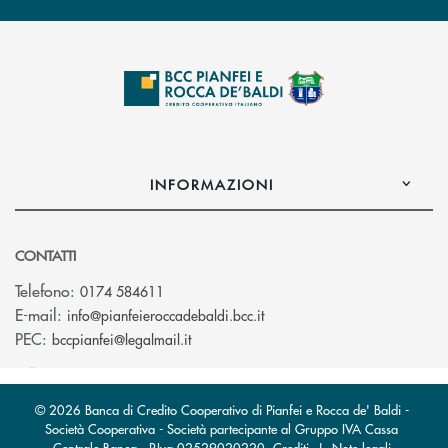
INFORMAZIONI
CONTATTI
Telefono:
0174 584611
(si apre l’app di posta elet
E-mail:
info@pianfeieroccadebaldi.bcc.it
(si apre l’app di posta elettronica)
PEC:
bccpianfei@legalmail.it
© 2026 Banca di Credito Cooperativo di Pianfei e Rocca de' Baldi -
Società Cooperativa - Società partecipante al Gruppo IVA Cassa
Centrale Banca · P.Iva 02529020220
Crediti
|
Note legali