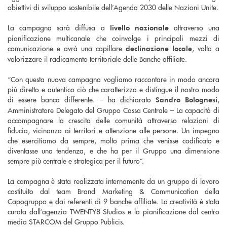
obiettivi di sviluppo sostenibile dell’Agenda 2030 delle Nazioni Unite.
La campagna sarà diffusa a
attraverso una
livello nazionale
pianificazione multicanale che coinvolge i principali mezzi di
comunicazione e avrà una capillare
, volta a
declinazione locale
valorizzare il radicamento territoriale delle Banche affiliate.
“Con questa nuova campagna vogliamo raccontare in modo ancora
più diretto e autentico ciò che caratterizza e distingue il nostro modo
di essere banca differente. – ha dichiarato
,
Sandro Bolognesi
Amministratore Delegato del Gruppo Cassa Centrale – La capacità di
accompagnare la crescita delle comunità attraverso relazioni di
fiducia, vicinanza ai territori e attenzione alle persone. Un impegno
che esercitiamo da sempre, molto prima che venisse codificato e
diventasse una tendenza, e che ha per il Gruppo una dimensione
sempre più centrale e strategica per il futuro”.
La campagna è stata realizzata internamente da un gruppo di lavoro
costituito dal team Brand Marketing & Communication della
Capogruppo e dai referenti di 9 banche affiliate. La creatività è stata
curata dall’agenzia TWENTY8 Studios e la pianificazione dal centro
media STARCOM del Gruppo Publicis.