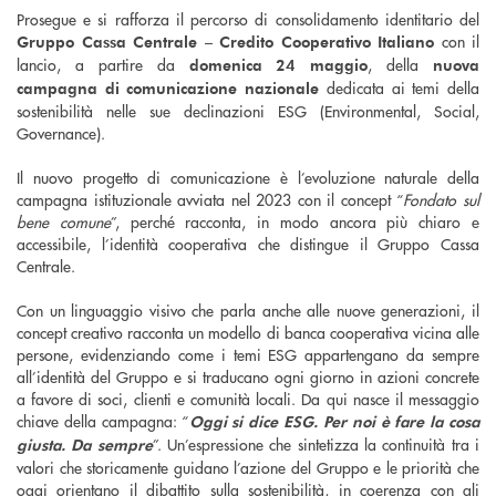
Prosegue e si rafforza il percorso di consolidamento identitario del
con il
Gruppo Cassa Centrale – Credito Cooperativo Italiano
lancio, a partire da
, della
domenica 24 maggio
nuova
dedicata ai temi della
campagna di comunicazione nazionale
sostenibilità nelle sue declinazioni ESG (Environmental, Social,
Governance).
Il nuovo progetto di comunicazione è l’evoluzione naturale della
campagna istituzionale avviata nel 2023 con il concept “
Fondato sul
bene comune
”, perché racconta, in modo ancora più chiaro e
accessibile, l’identità cooperativa che distingue il Gruppo Cassa
Centrale.
Con un linguaggio visivo che parla anche alle nuove generazioni, il
concept creativo racconta un modello di banca cooperativa vicina alle
persone, evidenziando come i temi ESG appartengano da sempre
all’identità del Gruppo e si traducano ogni giorno in azioni concrete
a favore di soci, clienti e comunità locali. Da qui nasce il messaggio
chiave della campagna: “
Oggi si dice ESG. Per noi è fare la cosa
”. Un’espressione che sintetizza la continuità tra i
giusta. Da sempre
valori che storicamente guidano l’azione del Gruppo e le priorità che
oggi orientano il dibattito sulla sostenibilità, in coerenza con gli