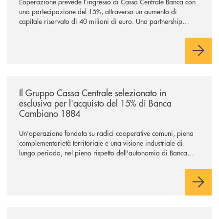
L’operazione prevede l’ingresso di Cassa Centrale Banca con
una partecipazione del 15%, attraverso un aumento di
capitale riservato di 40 milioni di euro. Una partnership
industriale strategica, fondata sulla condivisione di valori
comuni e sulla prossimità ai territori, per ampliare l’offerta e
sostenere nuove opportunità di crescita e sviluppo.
/news/il-gruppo-cassa-centrale-selezionato-in-esclusiva-per-lacquisto
Il Gruppo Cassa Centrale selezionato in
esclusiva per l'acquisto del 15% di Banca
Cambiano 1884
Un'operazione fondata su radici cooperative comuni, piena
complementarietà territoriale e una visione industriale di
lungo periodo, nel pieno rispetto dell'autonomia di Banca
Cambiano. Nei prossimi giorni verrà avviato il periodo di
negoziazione esclusiva per la finalizzazione dell’operazione.
/news/il-gruppo-cassa-centrale-conferma-il-posizionamento-conscious-es