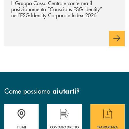
Il Gruppo Cassa Centrale conferma il
posizionamento “Conscious ESG Identity”
nell’ESG Identity Corporate Index 2026
Come possiamo
?
aiutarti
Trova la filiale più vicina a te
Hai bisogno di &nbsp; assistenza &nbsp; imm
Hai bisogno di alcun
FILIALI
CONTATTO DIRETTO
TRASPARENZA