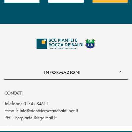
INFORMAZIONI
CONTATTI
Telefono:
0174 584611
(si apre l’app di posta elet
E-mail:
info@pianfeieroccadebaldi.bcc.it
(si apre l’app di posta elettronica)
PEC:
bccpianfei@legalmail.it