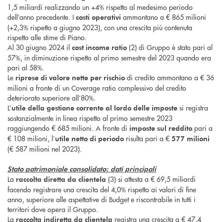
1,5 miliardi realizzando un +4% rispetto al medesimo periodo
dell’anno precedente. I
ammontano a € 865 milioni
costi operativi
(+2,3% rispetto a giugno 2023), con una crescita più contenuta
rispetto alle stime di Piano.
Al 30 giugno 2024 il
(2) di Gruppo è stato pari al
cost income ratio
57%, in diminuzione rispetto al primo semestre del 2023 quando era
pari al 58%.
Le
di credito ammontano a € 36
riprese di valore
nette per rischio
milioni a fronte di un Coverage ratio complessivo del credito
deteriorato superiore all’80%.
L’
si registra
utile della gestione corrente al lordo delle imposte
sostanzialmente in linea rispetto al primo semestre 2023
raggiungendo € 685 milioni. A fronte di
pari a
imposte sul reddito
€ 108 milioni, l’
risulta pari a €
utile netto di periodo
577 milioni
(€ 587 milioni nel 2023).
Stato patrimoniale consolidato: dati principali
La
(3) si attesta a € 69,5 miliardi
raccolta diretta da clientela
facendo registrare una crescita del 4,0% rispetto ai valori di fine
anno, superiore alle aspettative di Budget e riscontrabile in tutti i
territori dove opera il Gruppo.
La
registra una crescita a € 47,4
raccolta indiretta da clientela