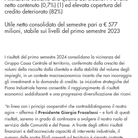
netto contenuto (0,7%) (1) ed elevata copertura del
credito deteriorato (82%)
Utile netto consolidato del semestre pari a € 577
milioni, stabile sui livelli del primo semestre 2023
I risultati del primo semestre 2024 consolidano la vicinanza del
Gruppo Cassa Centrale al territorio, confermata dalla crescita dei
volumi della raccolta dalla clientela e dalla stabilità del volume degli
impieghi, in un contesto macroeconomico incerto che non incoraggia
gli investimenti e la domanda di credito. Le iniziative strategiche del
Piano Industriale hanno consentito il raggiungimento di risultati
economici soddisfacenti e una progressiva diversificazione dei ricavi.
“In linea con i principi cooperativi che contraddistinguono il nostro
agire – afferma il
– e forti di questi
Presidente Giorgio Fracalossi
risultati, saremo in grado di continuare a svolgere il nostro ruolo al
servizio delle Comunità e del Paese. A fronte degli ottimi risultati
finanziari e dell’accresciuta capacità di intervento industriale, il
numero delle nostre filiali presenti sul territorio è rimasto costante,