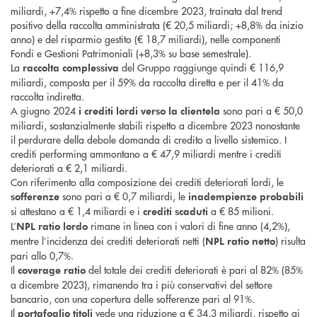
miliardi, +7,4% rispetto a fine dicembre 2023, trainata dal trend
positivo della raccolta amministrata (€ 20,5 miliardi; +8,8% da inizio
anno) e del risparmio gestito (€ 18,7 miliardi), nelle componenti
Fondi e Gestioni Patrimoniali (+8,3% su base semestrale).
La
del Gruppo raggiunge quindi € 116,9
raccolta complessiva
miliardi, composta per il 59% da raccolta diretta e per il 41% da
raccolta indiretta.
A giugno 2024
sono pari a € 50,0
i crediti lordi verso la clientela
miliardi, sostanzialmente stabili rispetto a dicembre 2023 nonostante
il perdurare della debole domanda di credito a livello sistemico. I
crediti performing ammontano a € 47,9 miliardi mentre i crediti
deteriorati a € 2,1 miliardi.
Con riferimento alla composizione dei crediti deteriorati lordi, le
sono pari a € 0,7 miliardi, le
sofferenze
inadempienze probabili
si attestano a € 1,4 miliardi e i
a € 85 milioni.
crediti scaduti
L’
rimane in linea con i valori di fine anno (4,2%),
NPL ratio lordo
mentre l’incidenza dei crediti deteriorati netti (
) risulta
NPL ratio netto
pari allo 0,7%.
Il
del totale dei crediti deteriorati è pari al 82% (85%
coverage ratio
a dicembre 2023), rimanendo tra i più conservativi del settore
bancario, con una copertura delle sofferenze pari al 91%.
Il
vede una riduzione a € 34,3 miliardi, rispetto ai
portafoglio titoli