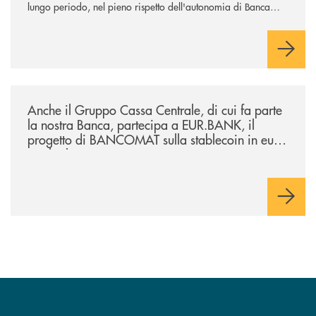
lungo periodo, nel pieno rispetto dell'autonomia di Banca
Cambiano. Nei prossimi giorni verrà avviato il periodo di
negoziazione esclusiva per la finalizzazione dell’operazione.
/news/anche-il-gruppo-cassa-centrale-partecipa-a-eurbank-il-progetto-d
Anche il Gruppo Cassa Centrale, di cui fa parte
la nostra Banca, partecipa a EUR.BANK, il
progetto di BANCOMAT sulla stablecoin in euro
e sul relativo ecosistema