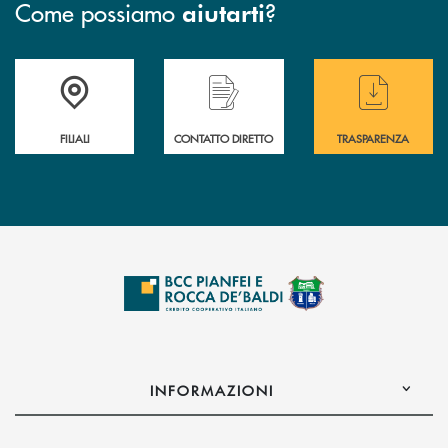
Come possiamo
?
aiutarti
Trova la filiale più vicina a te
Hai bisogno di &nbsp; assistenza &nbsp; imm
Hai bisogno di alcun
FILIALI
CONTATTO DIRETTO
TRASPARENZA
INFORMAZIONI