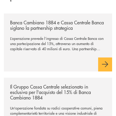
/news/banca-cambiano-1884-e-cassa-centrale-banca-siglano-la-partner
Banca Cambiano 1884 e Cassa Centrale Banca
siglano la partnership strategica
L’operazione prevede l’ingresso di Cassa Centrale Banca con
una partecipazione del 15%, attraverso un aumento di
capitale riservato di 40 milioni di euro. Una partnership
industriale strategica, fondata sulla condivisione di valori
comuni e sulla prossimità ai territori, per ampliare l’offerta e
sostenere nuove opportunità di crescita e sviluppo.
/news/il-gruppo-cassa-centrale-selezionato-in-esclusiva-per-lacquisto
Il Gruppo Cassa Centrale selezionato in
esclusiva per l'acquisto del 15% di Banca
Cambiano 1884
Un'operazione fondata su radici cooperative comuni, piena
complementarietà territoriale e una visione industriale di