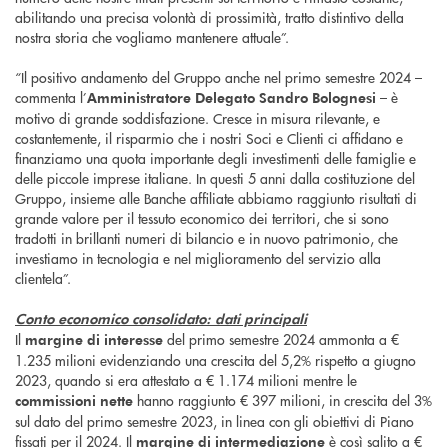
abilitando una precisa volontà di prossimità, tratto distintivo della
nostra storia che vogliamo mantenere attuale”.
“Il positivo andamento del Gruppo anche nel primo semestre 2024 –
commenta l’
– è
Amministratore Delegato Sandro Bolognesi
motivo di grande soddisfazione. Cresce in misura rilevante, e
costantemente, il risparmio che i nostri Soci e Clienti ci affidano e
finanziamo una quota importante degli investimenti delle famiglie e
delle piccole imprese italiane. In questi 5 anni dalla costituzione del
Gruppo, insieme alle Banche affiliate abbiamo raggiunto risultati di
grande valore per il tessuto economico dei territori, che si sono
tradotti in brillanti numeri di bilancio e in nuovo patrimonio, che
investiamo in tecnologia e nel miglioramento del servizio alla
clientela”.
Conto economico consolidato: dati principali
Il
del primo semestre 2024 ammonta a €
margine di interesse
1.235 milioni evidenziando una crescita del 5,2% rispetto a giugno
2023, quando si era attestato a € 1.174 milioni mentre le
hanno raggiunto € 397 milioni, in crescita del 3%
commissioni nette
sul dato del primo semestre 2023, in linea con gli obiettivi di Piano
fissati per il 2024. Il
è così salito a €
margine di intermediazione