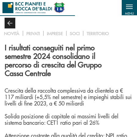
Salta al contenuto principale
MENU
NOVITÀ
PRIVATI
IMPRESE
SOCI
TERRITORIO
I risultati conseguiti nel primo
semestre 2024 consolidano il
percorso di crescita del Gruppo
Cassa Centrale
Crescita della raccolta complessiva da clientela a €
117 miliardi (+5,5% nel semestre) e impieghi stabili sui
livelli di fine 2023, a € 50 miliardi
Solida posizione di capitale ai massimi livelli del
sistema bancario: CET1 ratio pari al 26%
Attenzione costante alla qualità del credito: NPL ratio