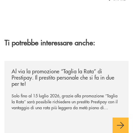
Ti potrebbe interessare anche:
/news/al-via-la-promozione-taglia-la-rata-di-prestipay-il-prestito-perso
Al via la promozione “Taglia la Rata” di
Prestipay. Il prestito personale che si fa in due
per te!
Solo fino al 15 luglio 2026, grazie alla promozione “Taglia
la Rata” sarà possibile richiedere un prestito Prestipay con il
vantaggio di una rata più leggera da metà piano di
rimborso.