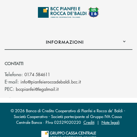
INFORMAZIONI
CONTATTI
Telefono:
0174 584611
(si apre l’app di posta elet
E-mail:
info@pianfeieroccadebaldi.bcc.it
(si apre l’app di posta elettronica)
PEC:
bccpianfei@legalmail.it
© 2026 Banca di Credito Cooperativo di Pianfei e Rocca de' Baldi -
Società Cooperativa - Società partecipante al Gruppo IVA Cassa
Centrale Banca · P.Iva 02529020220
Crediti
|
Note legali