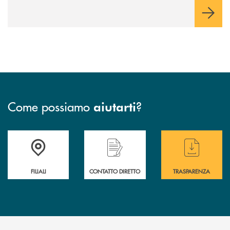
Come possiamo
?
aiutarti
Trova la filiale più vicina a te
Hai bisogno di &nbsp; assistenza &nbsp; imm
Hai bisogno di alcun
FILIALI
CONTATTO DIRETTO
TRASPARENZA