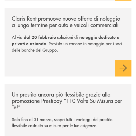
/news/claris-rent-promuove-nuove-offerte-di-noleggio-a-lungo-termine-
Claris Rent promuove nuove offerte di noleggio
a lungo termine per auto e veicoli commerciali
Al via
soluzioni di
dal 20 febbraio
noleggio dedicate a
. Previsto un canone in omaggio per i soci
privati e aziende
delle banche del Gruppo.
/news/prestipay-110-volte-su-misura-per-te/
Un prestito ancora più flessibile grazie alla
promozione Prestipay “110 Volte Su Misura per
Te!”
Solo fino al 31 marzo, scopri tutti i vantaggi del prestito
flessibile costruito su misura per le tue esigenze.