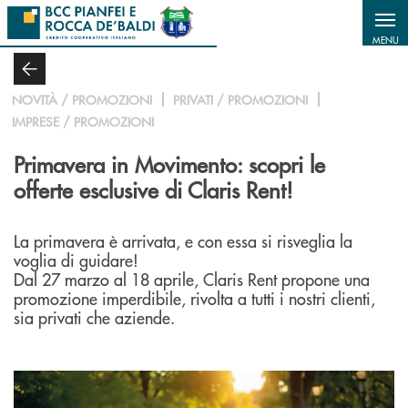
Salta al contenuto principale
MENU
NOVITÀ / PROMOZIONI
PRIVATI / PROMOZIONI
IMPRESE / PROMOZIONI
Primavera in Movimento: scopri le
offerte esclusive di Claris Rent!
La primavera è arrivata, e con essa si risveglia la
voglia di guidare!
Dal 27 marzo al 18 aprile, Claris Rent propone una
promozione imperdibile, rivolta a tutti i nostri clienti,
sia privati che aziende.