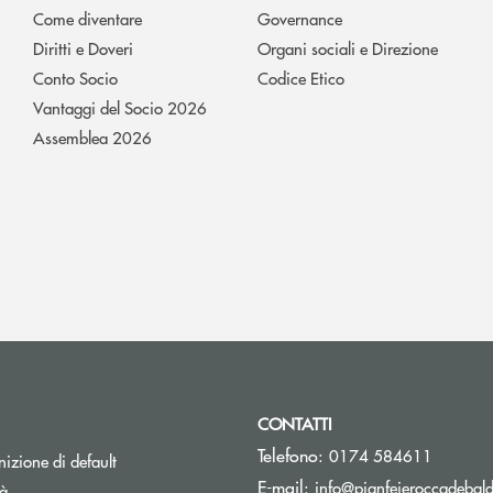
Come diventare
Governance
Diritti e Doveri
Organi sociali e Direzione
Conto Socio
Codice Etico
Vantaggi del Socio 2026
Assemblea 2026
CONTATTI
Telefono:
0174 584611
izione di default
E-mail:
info@pianfeieroccadebaldi
tà