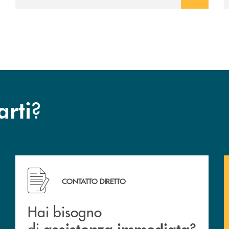
?
arti
Hai bisogno di &nbsp; assistenza &nbsp; immediata
CONTATTO DIRETTO
Hai bisogno
di
?
assistenza
immediata