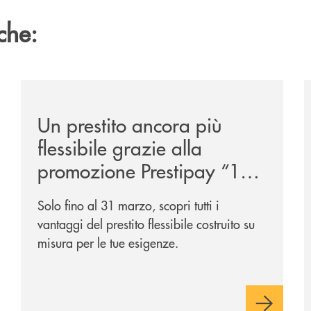
che:
get-2031-due-soluzioni-per-far-evolvere-i-tuoi-investiment
/news/prestipay-110-volte-su-misura-per-te/
/
Un prestito ancora più
flessibile grazie alla
promozione Prestipay “110
Volte Su Misura per Te!”
Solo fino al 31 marzo, scopri tutti i
vantaggi del prestito flessibile costruito su
misura per le tue esigenze.