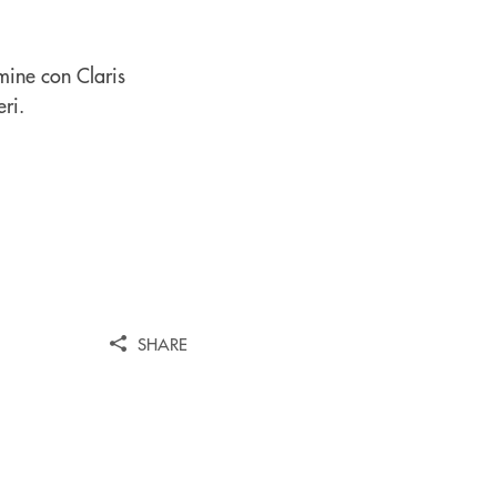
rmine con Claris
eri.
SHARE