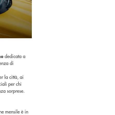
dedicata a
ne
genza di
 la città, ai
iali per chi
nza sorprese.
ne mensile è in