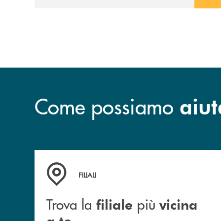
loro complementari, pensate per
accompagnare l’investitore in un percorso
strutturato e consapevole.
Come possiamo
aiut
Trova la filiale più vicina a te
FILIALI
Trova la
più
filiale
vicina
a te