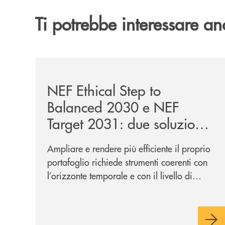
Ti potrebbe interessare an
/news/nef-ethical-step-to-balanced-2030-e-nef-tar
NEF Ethical Step to
Balanced 2030 e NEF
Target 2031: due soluzioni
per far evolvere i tuoi
Ampliare e rendere più efficiente il proprio
investimenti
portafoglio richiede strumenti coerenti con
l’orizzonte temporale e con il livello di
rischio desiderati. In questo contesto si
inseriscono NEF Ethical Step to Balanced
2030 e NEF Target 2031, due soluzioni tra