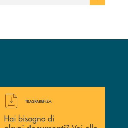
relazione consapevole con il denaro,
sempre con la guida dei genitori e della
banca.
 ?
Hai bisogno di alcuni &nbsp; documenti ? Vai alla pagina
TRASPARENZA
Hai bisogno di
alcuni
? Vai alla
documenti