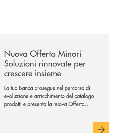
i/
news/nuova-offerta-minori-soluzioni-rinnovate-per-crescer
Nuova Offerta Minori –
Soluzioni rinnovate per
crescere insieme
La tua Banca prosegue nel percorso di
evoluzione e arricchimento del catalogo
prodotti e presenta la nuova Offerta
Minori, un insieme di soluzioni dedicate a
bambini e ragazzi da 0 a 18 anni, pensate
per supportarli nello sviluppo di una