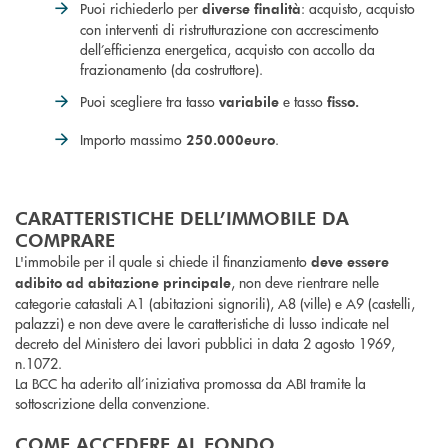
Puoi richiederlo per
: acquisto, acquisto
diverse finalità
con interventi di ristrutturazione con accrescimento
dell’efficienza energetica, acquisto con accollo da
frazionamento (da costruttore).
Puoi scegliere tra tasso
e tasso
variabile
fisso.
Importo massimo
.
250.000
euro
CARATTERISTICHE DELL’IMMOBILE DA
COMPRARE
L'immobile per il quale si chiede il finanziamento
deve essere
, non deve rientrare nelle
adibito ad abitazione principale
categorie catastali A1 (abitazioni signorili), A8 (ville) e A9 (castelli,
palazzi) e non deve avere le caratteristiche di lusso indicate nel
decreto del Ministero dei lavori pubblici in data 2 agosto 1969,
n.1072.
La BCC ha aderito all’iniziativa promossa da ABI tramite la
sottoscrizione della convenzione.
COME ACCEDERE AL FONDO