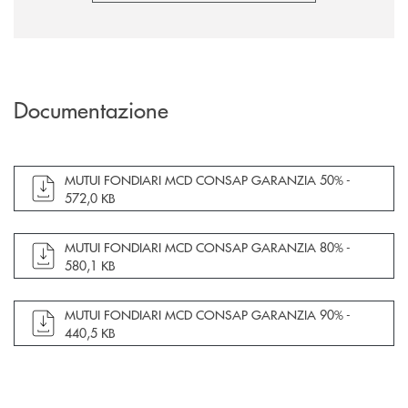
Documentazione
apre documento in una nuova finestra
MUTUI FONDIARI MCD CONSAP GARANZIA 50% -
572,0 KB
apre documento in una nuova finestra
MUTUI FONDIARI MCD CONSAP GARANZIA 80% -
580,1 KB
apre documento in una nuova finestra
MUTUI FONDIARI MCD CONSAP GARANZIA 90% -
440,5 KB