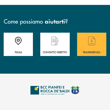
Come possiamo
?
aiutarti
Trova la filiale più vicina a te
Hai bisogno di &nbsp; assistenza &nbsp; imm
Hai bisogno di alcun
FILIALI
CONTATTO DIRETTO
TRASPARENZA