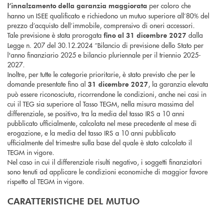
per coloro che
l’innalzamento della garanzia maggiorata
hanno un ISEE qualificato e richiedono un mutuo superiore all’80% del
prezzo d’acquisto dell’immobile, comprensivo di oneri accessori.
Tale previsione è stata prorogata
dalla
fino al 31 dicembre 2027
Legge n. 207 del 30.12.2024 “Bilancio di previsione dello Stato per
l'anno finanziario 2025 e bilancio pluriennale per il triennio 2025-
2027.
Inoltre, per tutte le categorie prioritarie, è stato previsto che per le
domande presentate fino al
, la garanzia elevata
31 dicembre 2027
può essere riconosciuta, ricorrendone le condizioni, anche nei casi in
cui il TEG sia superiore al Tasso TEGM, nella misura massima del
differenziale, se positivo, tra la media del tasso IRS a 10 anni
pubblicato ufficialmente, calcolata nel mese precedente al mese di
erogazione, e la media del tasso IRS a 10 anni pubblicato
ufficialmente del trimestre sulla base del quale è stato calcolato il
TEGM in vigore.
Nel caso in cui il differenziale risulti negativo, i soggetti finanziatori
sono tenuti ad applicare le condizioni economiche di maggior favore
rispetto al TEGM in vigore.
CARATTERISTICHE DEL MUTUO